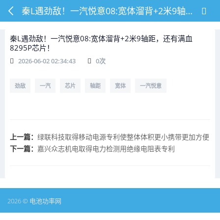
秦L遇劲敌！一汽悦意08:宽体溜背+2米9轴距，还有满血8295P芯片！
秦L遇劲敌！一汽悦意08:宽体溜背+2米9轴距，还有满血
8295P芯片！
2026-06-02 02:34:43
0
次
劲敌
一汽
芯片
轴距
宽体
一汽悦意
上一篇：
绿联科技取得移动电源专利使整体体积更小携带更加方便
下一篇：
嘉兴众志机电取得电力检测用绝缘电阻表专利
2026 © 电池功率网