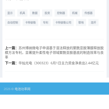
显示
机具
数据
投资
控制器
机械
传感器
自动控制
卡特彼勒
专利
卡特彼勒公司
联地
连杆
上一篇：
苏州博纳微电子申请基于湿法释放的聚酰亚胺薄膜释放脱
模方法专利，显著提升柔性电子领域聚酰亚胺基底的制造效率与良
率
下一篇：
华灿光电（300323）6月1日主力资金净卖出2.44亿元
2026 © 电池功率网