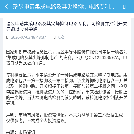
瑞昱申请集成电路及其尖峰抑制电路专利，可检测并控制开关导通以应对尖峰
瑞昱申请集成电路及其尖峰抑制电路专利，可检测并控制开关
导通以应对尖峰
2026-07-03 18:48:37
0
次
国家知识产权局信息显示，瑞昱半导体股份有限公司申请一项名为
“集成电路及其尖峰抑制电路”的专利，公开号CN122338697A，申
请日期为2025年1月。
专利摘要显示，本申请公开了一种集成电路及其尖峰抑制电路。集
成电路包含一第一接脚及一第二接脚。该尖峰抑制电路包含一开关
以及一检测电路。开关耦接于该第一接脚与该第二接脚之间。检测
电路耦接该第一接脚及该开关的一控制端，用来检测该第一接脚上
的一尖峰。当该检测电路检测到该尖峰时，该检测电路控制该开关
导通。
声明：市场有风险，投资需谨慎。本文为AI基于第三方数据生成，
仅供参考，不构成个人投资建议。
来源：市场资讯