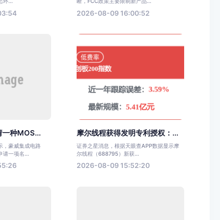
...
断，FCC政策主要限制新产品...
03:54
2026-08-09 16:00:52
种MOS...
摩尔线程获得发明专利授权：...
示，豪威集成电路
证券之星消息，根据天眼查APP数据显示摩
请一项名...
尔线程（688795）新获...
55:26
2026-08-09 15:52:20