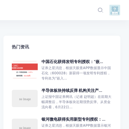
热门资讯
中国石化获得发明专利授权：“嵌...
证券之星消息，根据天眼查APP数据显示中国
石化（600028）新获得一项发明专利授权，
专利名为“嵌入...
半导体板块持续反弹 机构关注产...
上证报中国证券网讯（记者 赵明超）在前期大
幅调整后，半导体板块近期强势反弹。从资金
流向看，6月22日...
银河微电获得实用新型专利授权：...
证券之星消息，根据天眼查APP数据显示银河