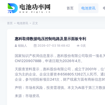
首页
电池资讯
首页
电池资讯
正文
惠科取得数据电压控制电路及显示面板专利
创始人
2026-07-03 18:48:42
0
次
国家知识产权局信息显示，惠科股份有限公司取得一项名为
CN122090788B，申请日期为2026年4月。
天眼查资料显示，惠科股份有限公司，成立于2001年，
业为主的企业。企业注册资本656805.1262万人民币
企业，参与招投标项目241次，财产线索方面有商标信息9
声明：市场有风险，投资需谨慎。本文为AI基于第三方数
来源：市场资讯