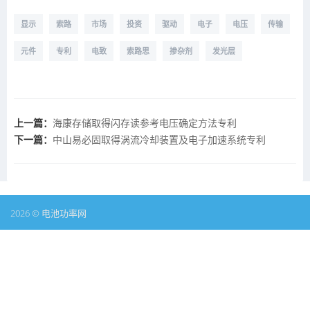
显示
索路
市场
投资
驱动
电子
电压
传输
元件
专利
电致
索路思
掺杂剂
发光层
上一篇：
海康存储取得闪存读参考电压确定方法专利
下一篇：
中山易必固取得涡流冷却装置及电子加速系统专利
2026 © 电池功率网