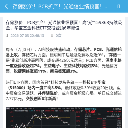
存储涨价！PCB扩产！光通信业绩预喜！高“光”159363持续吸金，华宝基金科技ETF交投登顶6年峰值
存储涨价！PCB扩产！光通信业绩预喜！高“光”159363持续吸
金，华宝基金科技ETF交投登顶6年峰值
2026-07-03 20:46:13
0
次
周五（7月3日），AI科技股快速轮动，
存储芯片、PCB、光通信轮
番上攻
。存储芯片方面，德明利午后触及涨停收涨近9%，“存储一
哥”兆易创新冲高回落，成交超426亿元居首；PCB方面，
深南电路
一度涨停收涨超7%，生益电子、生益科技均涨超5%
；光通信方
面，
锐捷网络涨超11%，新易盛涨超3%。
热门ETF方面，国内首只*科技龙头先锋——
科技ETF华宝
（515000）场内一度冲高3.5%
，最终收涨0.39%收复20日线，盘
中资金交易活跃，
并伴随溢价
，或有资金积极布局。单日成交额达
7.77亿元，
交投创近6年新高！