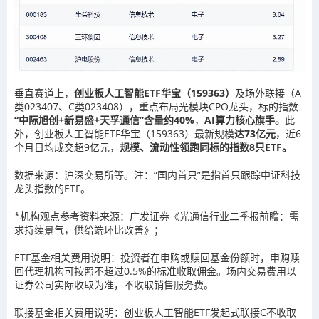
垂直赛道上，
创业板人工智能ETF华宝（159363）
及场外联接（A
类023407、C类023408），重点布局光模块CPO龙头，标的指数
“中际旭创+新易盛+天孚通信”含量约40%
，
AI算力核心旗手。
此
外，创业板人工智能ETF华宝（159363）最新规模
达73亿元
，近6
个月日均成交超9亿元，
规模、流动性领跑同标的指数8只ETF。
数据来源：沪深交易所等。注：“国内首只”是指首只跟踪中证科技
龙头指数的ETF。
*机构观点参考资料来源：广发证券《光通信行业二季报前瞻：需
求持续景气，供给端环比改善》；
ETF基金相关费用说明：投资者在申购或赎回基金份额时，申购赎
回代理机构可按照不超过0.5%的标准收取佣金。场内交易费用以
证券公司实际收取为准，不收取销售服务费。
联接基金相关费用说明：创业板人工智能ETF发起式联接C不收取