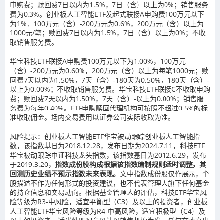
申购费；赎回费7日以内为1.5%，7日（含）以上为0%；销售服务
费为0.3%。创业板人工智能ETF发起式联接A申购费100万元以下
为1%，100万元（含）-200万元为0.6%，200万元（含）以上为
1000元/笔；赎回费7日以内为1.5%，7日（含）以上为0%；不收
取销售服务费。
华宝科技ETF联接A申购费100万元以下为1.00%，100万元
（含）-200万元为0.60%，200万元（含）以上为每笔1000元；赎
回费7天以内为1.50%，7天（含）-180天为0.50%，180天（含）-
以上为0.00%；不收取销售服务费。华宝科技ETF联接C不收取申购
费；赎回费7天以内为1.50%，7天（含）-以上为0.00%；销售服
务费为每年0.40%。ETF申购赎回代理机构可按照不超过0.5%的标
准收取佣金。场内交易费用以证券公司实际收取为准。
风险提示：创业板人工智能ETF华宝被动跟踪创业板人工智能指
数，该指数基日为2018.12.28，发布日期为2024.7.11，科技ETF
华宝被动跟踪中证科技龙头指数，该指数基日为2012.6.29，发布
于2019.3.20，
指数成份股构成根据该指数编制规则适时调整，其
回测历史业绩不预示指数未来表现。
文中指数成份股仅作展示，个
股描述不作为任何形式的投资建议，也不代表管理人旗下任何基金
的持仓信息和交易动向。根据基金管理人的评估，科技ETF华宝风
险等级为R3-中风险，适宜平衡型（C3）及以上的投资者，创业板
人工智能ETF华宝风险等级为R4-中高风险，适宜积极型（C4）及