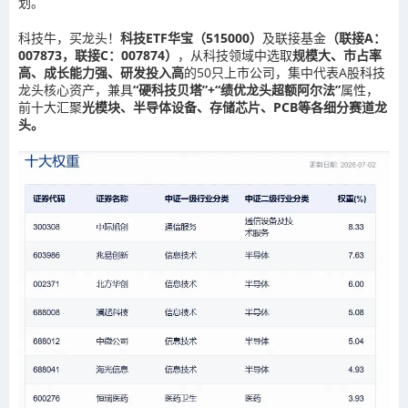
划。
科技牛，买龙头！
科技ETF华宝（515000）
及联接基金
（联接A：
007873，联接C：007874）
，从科技领域中选取
规模大、市占率
高、成长能力强、研发投入高
的50只上市公司，集中代表A股科技
龙头核心资产，兼具
“硬科技贝塔”+“绩优龙头超额阿尔法”
属性，
前十大汇聚
光模块、半导体设备、存储芯片、PCB等各细分赛道龙
头。