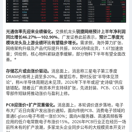
光通信率先迎来业绩催化。
交换机龙头
锐捷网络预计上半年净利润
同比增长46.27%—102.90%
。广发证券此前表示，
预计二季度光
模块龙头及上游业绩环比有望稳步增长。
需求侧，海外算力扩张、
网络架构升级及产品代际提升共振，800G持续出货，1.6T加速放
量；供给侧，核心物料紧缺逐季缓解，部分物料下半年有望全面改
善。*
存储芯片或由涨价驱动。
消息面上，消息称三星电子第三季度
DRAM价格将上调至多20%。展望后市，野村反驳“半导体见顶
论”，称AI半导体周期远未见顶，2026年下半年或迎“史诗级”供应
链错配。随着云厂商资本开支持续扩张，先进封装、PCB、CCL等
零部件短缺将推动涨价与盈利上修。
PCB迎涨价+扩产双重催化。
消息面上，本轮调价逐步落地，电子
布大厂近日向客户发出涨价通知，面向传统PCB、消费电子领域的
普通E-glass电子布统一涨价30%；面向AI服务器、高速高频板等
应用的低介电常数电子布涨价15%。2026年PCB行业正在经历一场
前所未有的扩产浪潮，多家龙头企业同步公布的大规模资本开支计