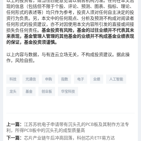
以上的投资者，适当性匹配意见请以销售机构为准。任何在本文出
现的信息（包括但不限于个股、评论、预测、图表、指标、理论、
任何形式的表述等）均只作为参考，投资人须对任何自主决定的投
资行为负责。另，本文中的任何观点、分析及预测不构成对阅读者
任何形式的投资建议，亦不对因使用本文内容所引发的直接或间接
损失负任何责任。
基金投资有风险，基金的过往业绩并不代表其未
来表现，基金管理人管理的其他基金的业绩并不构成基金业绩表现
的保证，基金投资须谨慎。
以上内容与数据，与有连云立场无关，不构成投资建议。据此操
作，风险自担。
科技
光通信
申购
指数
电子
业绩
人工智能
龙头
基金
创业板
华宝科技
上一篇：
江苏苏杭电子申请带有沉头孔的PCB板及其制作方法专
利，所得PCB板中的沉头孔的成型质量高
下一篇：
芯片产业链午后冲高回落，科创芯片ETF易方达