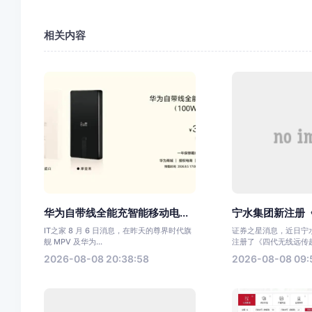
相关内容
华为自带线全能充智能移动电...
宁水集团新注册《
IT之家 8 月 6 日消息，在昨天的尊界时代旗
证券之星消息，近日宁水
舰 MPV 及华为...
注册了《四代无线远传超.
2026-08-08 20:38:58
2026-08-08 09: