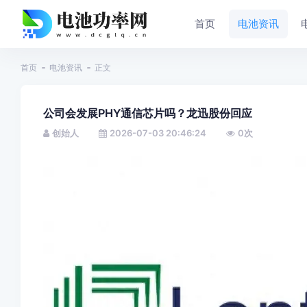
首页
电池资讯
首页
电池资讯
正文
公司会发展PHY通信芯片吗？龙迅股份回应
创始人
2026-07-03 20:46:24
0
次