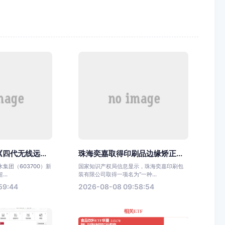
四代无线远...
珠海奕嘉取得印刷品边缘矫正...
集团（603700）新
国家知识产权局信息显示，珠海奕嘉印刷包
..
装有限公司取得一项名为“一种...
59:44
2026-08-08 09:58:54