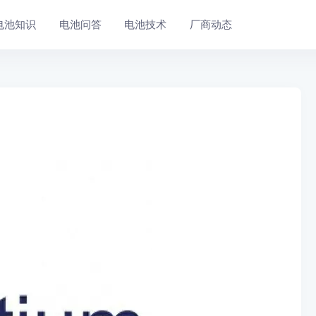
电池知识
电池问答
电池技术
厂商动态