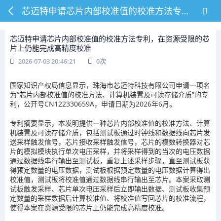
芯迈特申请芯片内部校准值的校准方法专利，在资源受限的芯片上仍能完成高精度校准
芯迈特申请芯片内部校准值的校准方法专利，在资源受限的芯
片上仍能完成高精度校准
2026-07-03 20:46:21
0
次
国家知识产权局信息显示，珠海市芯迈特科技有限公司申请一项名
为“芯片内部校准值的校准方法、计算机装置及可读存储介质”的专
利，公开号CN122330659A，申请日期为2026年6月。
专利摘要显示，本发明提供一种芯片内部校准值的校准方法、计算
机装置及可读存储介质，包括测试板通过时钟线和数据线向芯片发
送采样触发信号，芯片接收采样触发信号，芯片的模数转换器对芯
片的模拟模块执行单次电压采样，并将采样得到的当次的电压数据
通过数据线串行输出至测试板，重复上述采样步骤，直至测试板获
得预定数量的电压数据，测试板根据预定数量的电压数据计算得出
校准值，测试板将校准值通过数据线串行输出至芯片。本案采取测
试板触发采样、芯片单次电压采样后立即输出数据、测试板收集预
定数量的采样数据后计算校准值、将校准值写回芯片的校准流程，
使得本案在资源受限的芯片上仍能完成高精度校准。