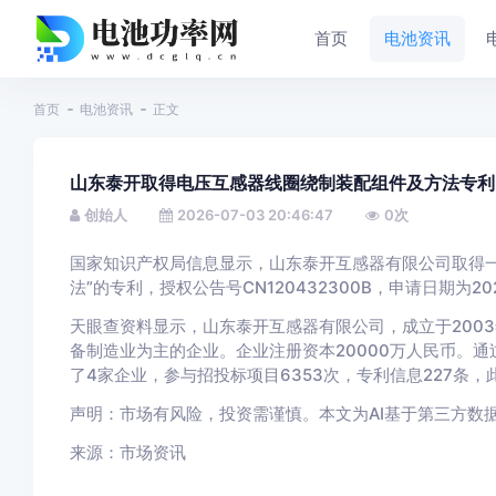
首页
电池资讯
首页
电池资讯
正文
山东泰开取得电压互感器线圈绕制装配组件及方法专利
创始人
2026-07-03 20:46:47
0
次
国家知识产权局信息显示，山东泰开互感器有限公司取得一
法”的专利，授权公告号CN120432300B，申请日期为20
天眼查资料显示，山东泰开互感器有限公司，成立于200
备制造业为主的企业。企业注册资本20000万人民币。
了4家企业，参与招投标项目6353次，专利信息227条，
声明：市场有风险，投资需谨慎。本文为AI基于第三方数
来源：市场资讯