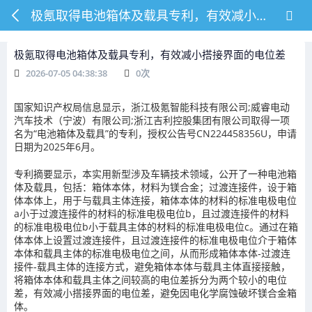
极氪取得电池箱体及载具专利，有效减小搭接界面的电位差
极氪取得电池箱体及载具专利，有效减小搭接界面的电位差
2026-07-05 04:38:38
0
次
国家知识产权局信息显示，浙江极氪智能科技有限公司;威睿电动
汽车技术（宁波）有限公司;浙江吉利控股集团有限公司取得一项
名为“电池箱体及载具”的专利，授权公告号CN224458356U，申请
日期为2025年6月。
专利摘要显示，本实用新型涉及车辆技术领域，公开了一种电池箱
体及载具，包括：箱体本体，材料为镁合金；过渡连接件，设于箱
体本体上，用于与载具主体连接，箱体本体的材料的标准电极电位
a小于过渡连接件的材料的标准电极电位b，且过渡连接件的材料
的标准电极电位b小于载具主体的材料的标准电极电位c。通过在箱
体本体上设置过渡连接件，且过渡连接件的标准电极电位介于箱体
本体和载具主体的标准电极电位之间，从而形成箱体本体‑过渡连
接件‑载具主体的连接方式，避免箱体本体与载具主体直接接触，
将箱体本体和载具主体之间较高的电位差拆分为两个较小的电位
差，有效减小搭接界面的电位差，避免因电化学腐蚀破坏镁合金箱
体。