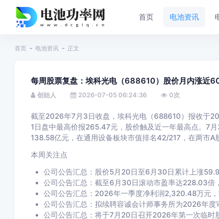
首页
电池资讯
首页
电池资讯
正文
每周股票复盘：埃科光电（688610）股价月内涨近60
创始人
2026-07-05 06:24:36
0
次
截至2026年7月3日收盘，埃科光电（688610）报收于20
1日盘中最高价报265.47元，股价触及近一年最高点。7
138.58亿元，在通用设备板块市值排名42/217，在两市A股
本周关注点
公司公告汇总：股价5月20日至6月30日累计上涨59.
公司公告汇总：截至6月30日滚动市盈率达228.03倍，
公司公告汇总：2026年一季度净利润2,320.48万元，扣
公司公告汇总：拟续聘容诚会计师事务所为2026年度
公司公告汇总：将于7月20日召开2026年第一次临时