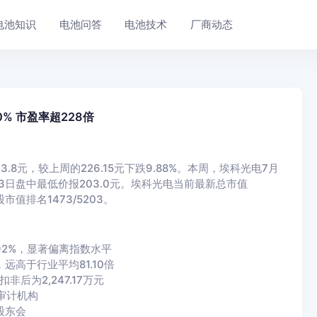
电池知识
电池问答
电池技术
厂商动态
% 市盈率超228倍
3.8元，较上周的226.15元下跌9.88%。本周，埃科光电7月
月3日盘中最低价报203.0元。埃科光电当前最新总市值
市值排名1473/5203。
92%，显著偏离指数水平
远高于行业平均81.10倍
非后为2,247.17万元
审计机构
股东会