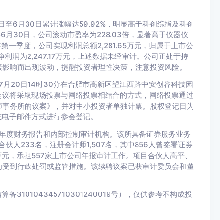
日至6月30日累计涨幅达59.92%，明显高于科创综指及科创
6月30日，公司滚动市盈率为228.03倍，显著高于仪器仪
年第一季度，公司实现利润总额2,281.65万元，归属于上市公
净利润为2,247.17万元，上述数据未经审计。公司正处于持
素影响而出现波动，提醒投资者理性决策，注意投资风险。
7月20日14时30分在合肥市高新区望江西路中安创谷科技园
。会议将采取现场投票与网络投票相结合的方式，网络投票通过
师事务所的议案》，并对中小投资者单独计票。股权登记日为
函或电子邮件方式进行参会登记。
6年度财务报告和内部控制审计机构。该所具备证券服务业务
伙人233名，注册会计师1,507名，其中856人曾签署证券
44万元，承担557家上市公司年报审计工作。项目合伙人高平、
为受到行政处罚或监管措施。该续聘议案已获审计委员会和董
10104345710301240019号），仅供参考不构成投