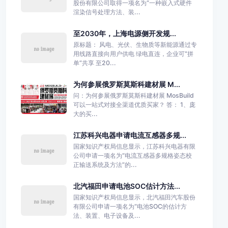
股份有限公司取得一项名为“一种嵌入式硬件
渲染信号处理方法、装...
至2030年，上海电源侧开发规...
原标题： 风电、光伏、生物质等新能源通过专
用线路直接向用户供电 绿电直连，企业可“拼
单”共享 至20...
为何参展俄罗斯莫斯科建材展 M...
问：为何参展俄罗斯莫斯科建材展 MosBuild
可以一站式对接全渠道优质买家？ 答： 1、庞
大的买...
江苏科兴电器申请电流互感器多规...
国家知识产权局信息显示，江苏科兴电器有限
公司申请一项名为“电流互感器多规格姿态校
正输送系统及方法”的...
北汽福田申请电池SOC估计方法...
国家知识产权局信息显示，北汽福田汽车股份
有限公司申请一项名为“电池SOC的估计方
法、装置、电子设备及...