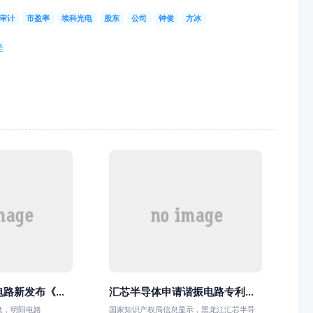
审计
市盈率
埃科光电
股东
公司
钟俊
方冰
差
路新发布《...
汇芯半导体申请谐振电路专利...
收盘，明阳电路
国家知识产权局信息显示，黑龙江汇芯半导