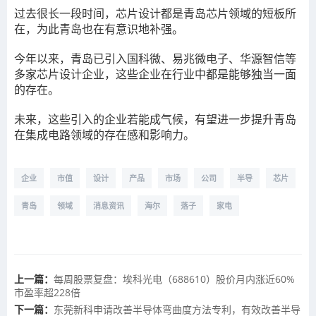
过去很长一段时间，芯片设计都是青岛芯片领域的短板所
在，为此青岛也在有意识地补强。
今年以来，青岛已引入国科微、易兆微电子、华源智信等
多家芯片设计企业，这些企业在行业中都是能够独当一面
的存在。
未来，这些引入的企业若能成气候，有望进一步提升青岛
在集成电路领域的存在感和影响力。
企业
市值
设计
产品
市场
公司
半导
芯片
青岛
领域
消息资讯
海尔
落子
家电
上一篇：
每周股票复盘：埃科光电（688610）股价月内涨近60%
市盈率超228倍
下一篇：
东莞新科申请改善半导体弯曲度方法专利，有效改善半导