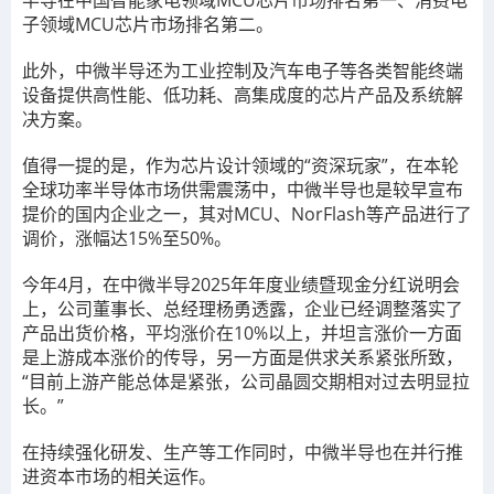
半导在中国智能家电领域MCU芯片市场排名第一、消费电
子领域MCU芯片市场排名第二。
此外，中微半导还为工业控制及汽车电子等各类智能终端
设备提供高性能、低功耗、高集成度的芯片产品及系统解
决方案。
值得一提的是，作为芯片设计领域的“资深玩家”，在本轮
全球功率半导体市场供需震荡中，中微半导也是较早宣布
提价的国内企业之一，其对MCU、NorFlash等产品进行了
调价，涨幅达15%至50%。
今年4月，在中微半导2025年年度业绩暨现金分红说明会
上，公司董事长、总经理杨勇透露，企业已经调整落实了
产品出货价格，平均涨价在10%以上，并坦言涨价一方面
是上游成本涨价的传导，另一方面是供求关系紧张所致，
“目前上游产能总体是紧张，公司晶圆交期相对过去明显拉
长。”
在持续强化研发、生产等工作同时，中微半导也在并行推
进资本市场的相关运作。