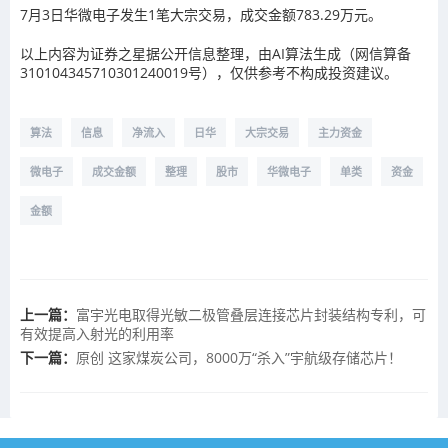
7月3日华微电子发生1笔大宗交易，成交金额783.29万元。
以上内容为证券之星据公开信息整理，由AI算法生成（网信算备
310104345710301240019号），仅供参考不构成投资建议。
算法
信息
净流入
日华
大宗交易
主力资金
微电子
成交金额
整理
股市
华微电子
单类
资金
金额
上一篇：
富宇光电取得光敏二极管叠层连接芯片封装结构专利，可
有效提高入射光的利用率
下一篇：
原创 这家煤炭公司，8000万“杀入”宇航级存储芯片！