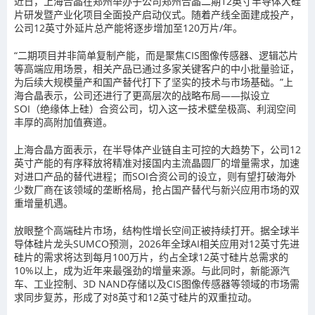
近日，上海合晶在郑州举办子公司郑州合晶二期12英寸半导体大硅
片研发暨产业化项目全面投产启动仪式。随着产线全面建成投产，
公司12英寸外延片总产能将逐步增加至120万片/年。
“二期项目并非简单复制产能，而是聚焦CIS图像传感器、逻辑芯片
等高端应用场景，相关产品已通过多家关键客户的中小批量验证，
为后续大规模量产和国产替代打下了坚实的技术与市场基础。”上
海合晶表示，公司还进行了更高层次的战略布局——拟设立
SOI（绝缘体上硅）合资公司，切入这一技术壁垒极高、利润空间
丰厚的高附加值赛道。
上海合晶方面表示，在半导体产业链自主可控的大趋势下，公司12
英寸产能的有序释放将精准对接国内主流晶圆厂的增量需求，加速
对进口产品的替代进程；而SOI合资公司的设立，则有望打破海外
少数厂商在该领域的垄断格局，抢占国产替代与新兴应用市场的双
重增量机遇。
放眼整个高端硅片市场，结构性增长空间正被持续打开。据全球半
导体硅片龙头SUMCO预测，2026年全球AI相关应用对12英寸先进
硅片的需求将达到每月100万片，约占全球12英寸硅片总需求的
10%以上，成为近年来最强劲的增量来源。与此同时，新能源汽
车、工业控制、3D NAND存储以及CIS图像传感器等领域的市场需
求同步复苏，形成了对8英寸和12英寸硅片的双重拉动。