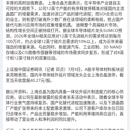
丰厚的高附加值赛道。 上海合晶方面表示，在半导体产业链自主
可控的大趋势下，公司12英寸产能的有序释放将精准对接国内主流
晶圆厂的增量需求，加速对进口产品的替代进程；而SOI合资公司
的设立，则有望打破海外少数厂商在该领域的垄断格局，抢占国产
替代与新兴应用市场的双重增量机遇。 放眼整个高端硅片市场，
结构性增长空间正被持续打开。据全球半导体硅片龙头SUMCO预
测，2026年全球AI相关应用对12英寸先进硅片的需求将达到每月
100万片，约占全球12英寸硅片总需求的10%以上，成为近年来最
强劲的增量来源。与此同时，新能源汽车、工业控制、3D NAND
存储以及CIS图像传感器等领域的市场需求同步复苏，形成了对8英
寸和12英寸硅片的双重拉动。
上证报中国证券网讯（记者 邓贞）7月9日，A股半导体材料板块迎
来亮眼表现，国内半导体硅外延片领域龙头企业上海合晶涨停，截
至当天收盘报40.27元/股。
据公开资料，上海合晶为国内具备一体化外延片制造能力的核心供
应商，该公司在最新披露的投资者关系活动中表示，随着全球半导
体行业景气度持续复苏、国产化替代进程加速推进，以及下游晶圆
厂产能扩张带来的本土配套需求激增，公司下游客户库存水位已回
归合理水平，产品出货量稳步增加，产能利用率维持高位运行，直
接带动了营业收入和净利润的同比提升。