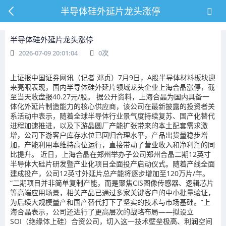
半导体硅外延片龙头涨停
半导体硅外延片龙头涨停
2026-07-09 20:01:04
0
次
上证报中国证券网讯（记者 邓贞）7月9日，A股半导体材料板块迎
来亮眼表现，国内半导体硅外延片领域龙头企业上海合晶涨停，截
至当天收盘报40.27元/股。 据公开资料，上海合晶为国内具备一
体化外延片制造能力的核心供应商，该公司在最新披露的投资者关
系活动中表示，随着全球半导体行业景气度持续复苏、国产化替代
进程加速推进，以及下游晶圆厂产能扩张带来的本土配套需求激
增，公司下游客户库存水位已回归合理水平，产品出货量稳步增
加，产能利用率维持高位运行，直接带动了营业收入和净利润的同
比提升。 近日，上海合晶在郑州举办子公司郑州合晶二期12英寸
半导体大硅片研发暨产业化项目全面投产启动仪式。随着产线全面
建成投产，公司12英寸外延片总产能将逐步增加至120万片/年。
“二期项目并非简单复制产能，而是聚焦CIS图像传感器、逻辑芯片
等高端应用场景，相关产品已通过多家关键客户的中小批量验证，
为后续大规模量产和国产替代打下了坚实的技术与市场基础。”上
海合晶表示，公司还进行了更高层次的战略布局——拟设立
SOI（绝缘体上硅）合资公司，切入这一技术壁垒极高、利润空间