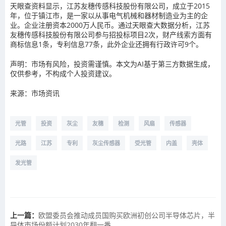
天眼查资料显示，江苏友穗传感科技股份有限公司，成立于2015
年，位于镇江市，是一家以从事电气机械和器材制造业为主的企
业。企业注册资本2000万人民币。通过天眼查大数据分析，江苏
友穗传感科技股份有限公司参与招投标项目2次，财产线索方面有
商标信息1条，专利信息77条，此外企业还拥有行政许可9个。
声明：市场有风险，投资需谨慎。本文为AI基于第三方数据生成，
仅供参考，不构成个人投资建议。
来源：市场资讯
光管
投资
灰尘
友穗
检测
风扇
传感器
光路
江苏
专利
灰尘传感器
受光管
内盖
壳体
发光管
上一篇：
欧盟委员会推动成员国购买欧洲初创公司半导体芯片，半
导体市场份额计划2030年翻一番