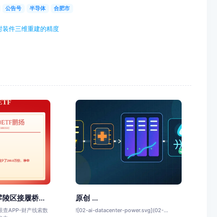
公告号
半导体
合肥市
封装件三维重建的精度
陵区接履桥...
原创 ...
查APP-财产线索数
![02-ai-datacenter-power.svg](02-...