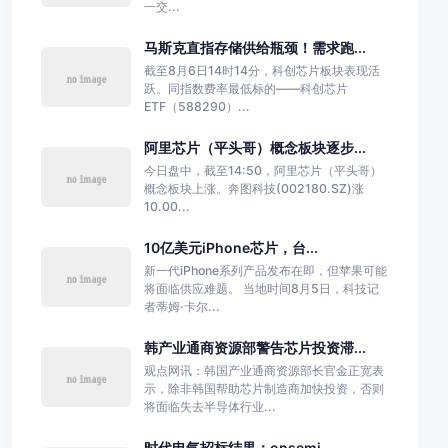
一交...
马斯克直指存储供给瓶颈！需求跑...
截至8月6日14时14分，科创芯片板块表现活
跃。同指数费率最低标的——科创芯片
ETF（588290）...
阿里芯片（平头哥）概念板块逐步...
今日盘中，截至14:50，阿里芯片（平头哥）
概念板块上涨。奔图科技(002180.SZ)涨
10.00...
10亿美元iPhone芯片，台...
新一代iPhone系列产品发布在即，但苹果可能
将面临供应难题。 当地时间8月5日，科技记
者蒂姆·卡尔...
韩产业通商资源部警告芯片投资滞...
观点网讯：韩国产业通商资源部长官金正宽表
示，除非韩国帮助芯片制造商加快投资，否则
将面临失去半导体行业...
时代电气招标结果：onsemi...