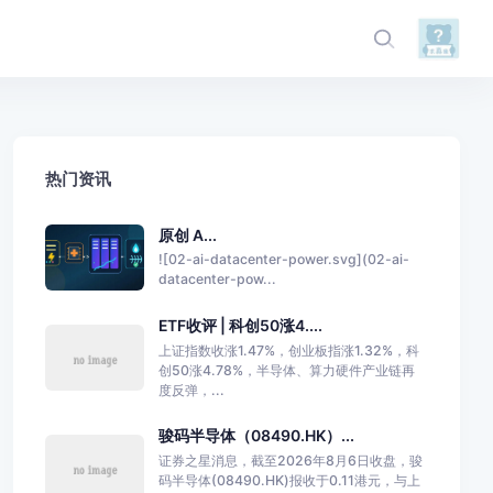
热门资讯
原创 A...
![02-ai-datacenter-power.svg](02-ai-
datacenter-pow...
ETF收评 | 科创50涨4....
上证指数收涨1.47%，创业板指涨1.32%，科
创50涨4.78%，半导体、算力硬件产业链再
度反弹，...
骏码半导体（08490.HK）...
证券之星消息，截至2026年8月6日收盘，骏
码半导体(08490.HK)报收于0.11港元，与上