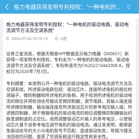
格力电器获得发明专利授权：“一种电机的驱动电路、驱动电流调节方法及空调系统”
格力电器获得发明专利授权：“一种电机的驱动电路、驱动电
流调节方法及空调系统”
2026-07-04 10:18:15
0
次
证券之星消息，根据天眼查APP数据显示格力电器（000651）新
获得一项发明专利授权，专利名为“一种电机的驱动电路、驱动电
流调节方法及空调系统”，专利申请号为CN202210442008.8，授
权日为2026年7月3日。
专利摘要：本发明公开一种电机的驱动电路、驱动电流调节方法及
空调系统。所述驱动电路包括：驱动芯片，连接所述电机的相位检
测端子、微控制器和所述电机的各相，用于检测所述电机的驱动电
流的相位并将检测信号输出至微控制器；调节电路，其输入端连接
所述微控制器，输出端连接至所述驱动芯片的参考电压输入端；所
述微控制器，用于根据电机的驱动电流的相位调整微控制器输出的
脉宽调制波的占空比，进而调整驱动芯片输入的参考电压，以使驱
动芯片基于该参考电压调节电机的驱动电流。通过本发明，能够避
免驱动信号的大小与电机型号不匹配，造成驱动失败，导致冷媒无
法回收的问题，提高了空调系统运行稳定性和安全性。