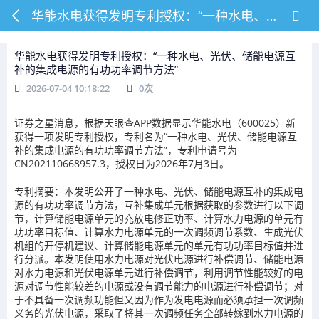
华能水电获得发明专利授权：“一种水电、光伏、储能电源互补的集成电源的有功功率调节方法”
华能水电获得发明专利授权：“一种水电、光伏、储能电源互
补的集成电源的有功功率调节方法”
2026-07-04 10:18:22
0
次
证券之星消息，根据天眼查APP数据显示华能水电（600025）新
获得一项发明专利授权，专利名为“一种水电、光伏、储能电源互
补的集成电源的有功功率调节方法”，专利申请号为
CN202110668957.3，授权日为2026年7月3日。
专利摘要：本发明公开了一种水电、光伏、储能电源互补的集成电
源的有功功率调节方法，互补集成单元根据获取的参数进行以下调
节，计算储能电源单元的充放电修正功率、计算水力电源的单元有
功功率目标值、计算水力电源单元的一次调频调节系数、生成光伏
机组的开停机建议、计算储能电源单元的单元有功功率目标值并进
行分派。本发明使用水力电源对光伏电源进行补偿调节、储能电源
对水力电源和光伏电源单元进行补偿调节，利用调节性能较好的电
源对调节性能较差的电源或没有调节能力的电源进行补偿调节；对
于不具备一次调频功能但又因为作为发电电源而必须承担一次调频
义务的光伏电源，采取了将其一次调频任务全部转嫁到水力电源的