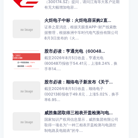
（300174.SZ）提问，请问江海等大客户近期
有无大幅增加电容...
火炬电子中标：火炬电容采购2直...
证券之星消息，根据天眼查APP-财产线索数
据整理，根据株洲中车时代电气股份有限公司
8月3日发布的《火...
股市必读：亨通光电（60048...
截至2026年8月5日收盘，亨通光电
(600487)报收于54.41元，上涨8.24%，换
手率14....
股市必读：顺络电子新发布《关于...
截至2026年8月5日收盘，顺络电子
(002138)报收于49.6元，上涨5.02%，换手
率6.95...
威胜集团取得三相表开盖检测与电...
国家知识产权局信息显示，威胜集团有限公司
取得一项名为“一种三相表开盖检测与电源控
制电路及电能表”的专...