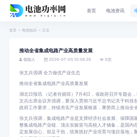
首页
电池资讯
首页
电池知识
正文
推动全省集成电路产业高质量发展
创始人
2026-07-05 10:56:29
0
次
张文兵强调 全力做优产业生态
推动全省集成电路产业高质量发展
湖北日报讯 （记者肖丽琼）7月4日，省政府召开专题会
文兵出席会议并强调，要深入贯彻习近平总书记关于科技
政府工作要求，持续夯实产业发展根基，乘势而上推动全
张文兵强调，集成电路产业是支撑经济社会发展、保障国
整集成电路产业链、顶尖实验室与高校人才储备，是国内
定发展信心、鼓足干劲，统筹抓好产业培育与项目落地，聚