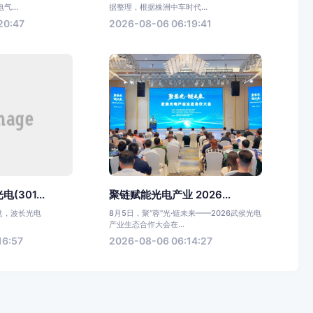
...
据整理，根据株洲中车时代...
20:47
2026-08-06 06:19:41
301...
聚链赋能光电产业 2026...
收盘，波长光电
8月5日，聚“蓉”光·链未来——2026武侯光电
产业生态合作大会在...
16:57
2026-08-06 06:14:27