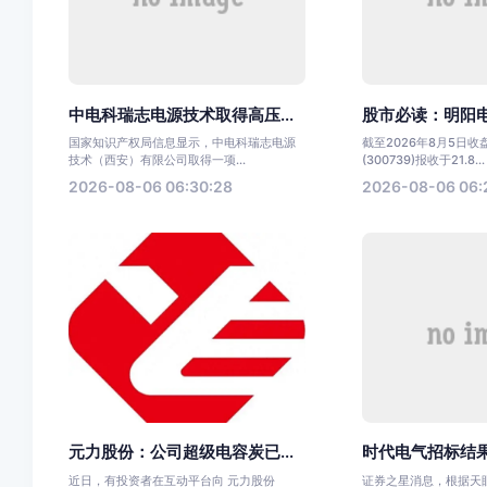
中电科瑞志电源技术取得高压...
股市必读：明阳电
国家知识产权局信息显示，中电科瑞志电源
截至2026年8月5日
技术（西安）有限公司取得一项...
(300739)报收于21.8...
2026-08-06 06:30:28
2026-08-06 06:
元力股份：公司超级电容炭已...
时代电气招标结果
近日，有投资者在互动平台向 元力股份
证券之星消息，根据天眼