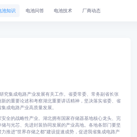
电池知识
电池问答
电池技术
厂商动态
，研究集成电路产业发展有关工作。省委常委、常务副省长张
创新的重要论述和考察湖北重要讲话精神，坚决落实省委、省
省集成电路产业高质量发展。
家安全的战略性产业。湖北拥有国家存储器基地核心龙头、完
存储与光芯、先进封装协同发展的产业高地。各地各部门要坚
力推进“世界存储之都”建设提速成势，促进我省集成电路产