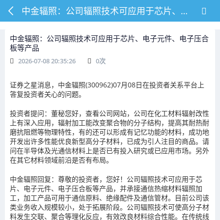
中金辐照：公司辐照技术可应用于芯片、电子元件、电子压合板等产品
中金辐照：公司辐照技术可应用于芯片、电子元件、电子压合
板等产品
2026-07-08 20:35:26
0
次
证券之星消息，中金辐照(300962)07月08日在投资者关系平台上
答复投资者关心的问题。
投资者提问：董秘您好，查看公司网站，公司在化工材料辐射改性
上有深入应用，辐射加工能改变聚合物的分子结构，提高其耐热耐
磨抗阻燃等物理特性，有的还可以形成有记忆功能的材料，成功地
开发出许多性能优良新型高分子材料，已成为引人注目的商品。请
问在半导体及光通信材料上是否已有投入研究或已应用市场。另外
在其它材料领域前沿是否有布局。
中金辐照回复：尊敬的投资者，您好！公司辐照技术可应用于芯
片、电子元件、电子压合板等产品，并承接通信热缩材料辐照加
工，加工产品可用于通信原料、绝缘配件及通信管材。目前公司该
类业务收入规模较小，处于拓展阶段。公司辐照技术可使高分子材
料发生交联、聚合等理化反应，有效改良材料综合性能。在传统线