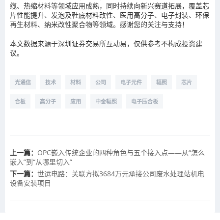
缆、热缩材料等领域应用成熟，同时持续向新兴赛道拓展，覆盖芯
片性能提升、发泡及鞋底材料改性、医用高分子、电子封装、环保
再生材料、纳米改性聚合物等领域。感谢您的关注与支持！
本文数据来源于深圳证券交易所互动易，仅供参考不构成投资建
议。
光通信
技术
材料
公司
电子元件
辐照
芯片
合板
高分子
应用
中金辐照
电子压合板
上一篇：
OPC嵌入传统企业的四种角色与五个接入点——从“怎么
嵌入”到“从哪里切入”
下一篇：
世运电路：关联方拟3684万元承接公司废水处理站机电
设备安装项目