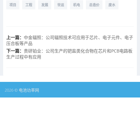
项目
工程
发展
世运
机电
总造价
废水
上一篇：
中金辐照：公司辐照技术可应用于芯片、电子元件、电子
压合板等产品
下一篇：
贵研铂业：公司生产的钯盐类化合物在芯片和PCB电路板
生产过程中有应用
2026 © 电池功率网