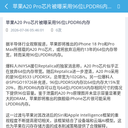
苹果A20 Pro芯片被曝采用96位LPDDR6内存
苹果A20 Pro芯片被曝采用96位LPDDR6内存
2026-07-06 05:46:01
0
次
据半导体行业观察报道，苹果即将推出的iPhone 18 Pro和Pro
Max所搭载的A20 Pro芯片，或将放弃沿用约13年的64位内存带
宽，转而采用96位LPDDR6内存。
爆料人INIYSA援引Reptalica的独家消息称，A20 Pro芯片似乎正
在放弃64位内存带宽。随后Reptalica进一步澄清，A20 Pro采用
的是96位8533 LPDDR5X，总带宽为102GB/s。另一位爆料人
@SPYGO19726补充道，96位LPDDR5X内存比64位内存大15%至
20%，而LPDDR6内存可以在与64位LPDDR5X内存相同尺寸的情况
下提供96位容量。鉴于泄露的A20 Pro原理图并未显示容量显著更
大的DRAM，苹果即将推出的旗舰级iPhone芯片很可能采用
LPDDR6内存。
这一过渡与苹果对其改进后的Siri和Apple Intelligence框架的重
视程度不断提高密切相关，该框架结合了设备端和云端AI模型。这
也为苹果在闪存存储方面的成本削减策略提供了合理解释，