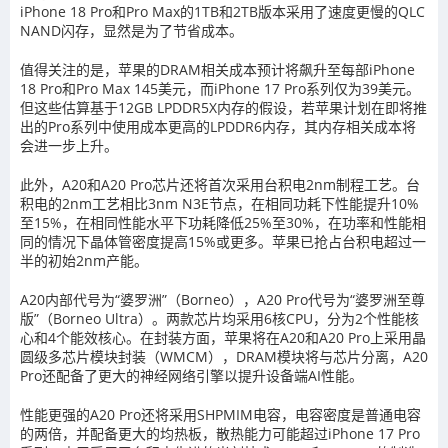
iPhone 18 Pro和Pro Max的1TB和2TB版本采用了速度更慢的QLC
NAND闪存，显然是为了节省成本。
值得关注的是，苹果的DRAM相关成本预计将飙升至每部iPhone
18 Pro和Pro Max 145美元，而iPhone 17 Pro系列仅为39美元。
但这些估算基于12GB LPDDR5X内存的假设，若苹果计划在即将推
出的Pro系列中使用成本更高的LPDDR6内存，其内存相关成本将
会进一步上升。
此外，A20和A20 Pro芯片还将首次采用台积电2nm制程工艺。台
积电的2nm工艺相比3nm N3E节点，在相同功耗下性能提升10%
至15%，在相同性能水平下功耗降低25%至30%，在功率和性能相
同的情况下晶体管密度提高15%或更多。苹果已抢占台积电超过一
半的初始2nm产能。
A20内部代号为“婆罗洲”（Borneo），A20 Pro代号为“婆罗洲至尊
版”（Borneo Ultra）。两款芯片均采用6核CPU，分为2个性能核
心和4个能效核心。在封装方面，苹果将在A20和A20 Pro上采用晶
圆级多芯片模块封装（WMCM），DRAM模块将与芯片分离，A20
Pro还配备了更大的神经网络引擎以提升设备端AI性能。
性能更强的A20 Pro还将采用SHPMIM电容，电容密度是普通电容
的两倍，并配备更大的均热板，散热能力可能超过iPhone 17 Pro