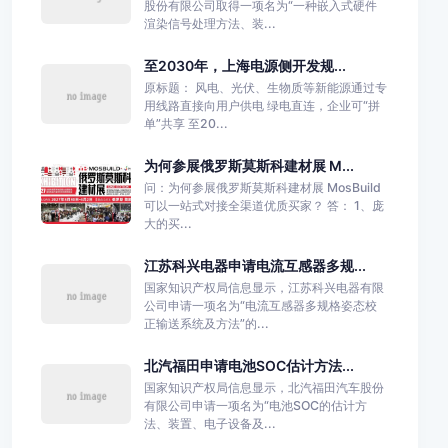
股份有限公司取得一项名为“一种嵌入式硬件
渲染信号处理方法、装...
至2030年，上海电源侧开发规...
原标题： 风电、光伏、生物质等新能源通过专
用线路直接向用户供电 绿电直连，企业可“拼
单”共享 至20...
为何参展俄罗斯莫斯科建材展 M...
问：为何参展俄罗斯莫斯科建材展 MosBuild
可以一站式对接全渠道优质买家？ 答： 1、庞
大的买...
江苏科兴电器申请电流互感器多规...
国家知识产权局信息显示，江苏科兴电器有限
公司申请一项名为“电流互感器多规格姿态校
正输送系统及方法”的...
北汽福田申请电池SOC估计方法...
国家知识产权局信息显示，北汽福田汽车股份
有限公司申请一项名为“电池SOC的估计方
法、装置、电子设备及...