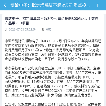
博敏电子：拟定增募资不超3亿元 重点投向800G及以上数连产品用PCB项目
博敏电子：拟定增募资不超3亿元 重点投向800G及以上数连
产品用PCB项目
2026-07-08 05:23:54
0
次
中证智能财讯 博敏电子（603936）7月7日公布2026年度以简易程
序向特定对象发行股票预案，拟募集资金总额不超过3亿元，扣除
发行费用后用于800G及以上数连产品用印制电路板项目、补充流
动资金及偿还银行贷款。发行对象不超过35名，发行数量按募集资
金总额除以发行价格确定，且不超过发行前总股本的30%。
本次募投项目产品归属高密度互连（HDI）印制电路板品类，主要
面向800G及更高速率光模块等应用场景，围绕mSAP工艺开发，推
进量产。项目将引入镭射钻孔机、高精度线路曝光机（LDI）、
mSAP电镀线、精细蚀刻线等设备，打通mSAP工艺产能瓶颈，实
现微盲孔（60μm）、细密线路（25/25μm）、低损耗等专属产品
特性加工。投产后预计可年产800G及以上高速数连产品6万平方
米，助力公司在行业供需缺口扩大的窗口期内确立先发优势。
公告称，实施主体江苏博敏自2011年已实现HDI板量产，掌握任意