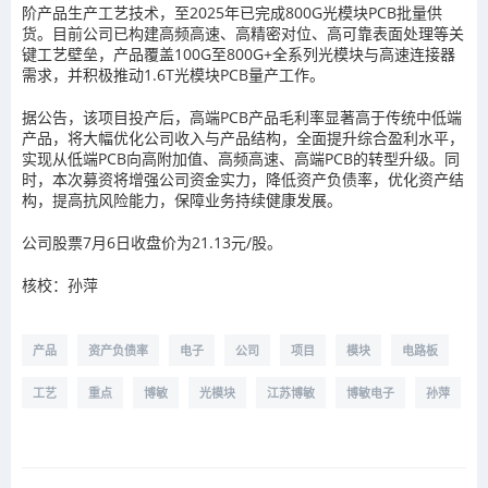
阶产品生产工艺技术，至2025年已完成800G光模块PCB批量供
货。目前公司已构建高频高速、高精密对位、高可靠表面处理等关
键工艺壁垒，产品覆盖100G至800G+全系列光模块与高速连接器
需求，并积极推动1.6T光模块PCB量产工作。
据公告，该项目投产后，高端PCB产品毛利率显著高于传统中低端
产品，将大幅优化公司收入与产品结构，全面提升综合盈利水平，
实现从低端PCB向高附加值、高频高速、高端PCB的转型升级。同
时，本次募资将增强公司资金实力，降低资产负债率，优化资产结
构，提高抗风险能力，保障业务持续健康发展。
公司股票7月6日收盘价为21.13元/股。
核校：孙萍
产品
资产负债率
电子
公司
项目
模块
电路板
工艺
重点
博敏
光模块
江苏博敏
博敏电子
孙萍