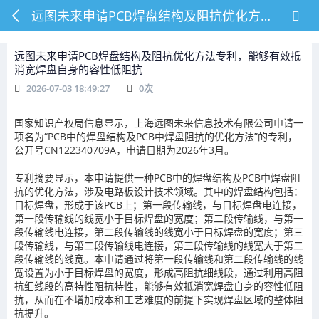
远图未来申请PCB焊盘结构及阻抗优化方法专利，能够有效抵消宽焊盘自身的容性低阻抗
远图未来申请PCB焊盘结构及阻抗优化方法专利，能够有效抵
消宽焊盘自身的容性低阻抗
2026-07-03 18:49:27
0
次
国家知识产权局信息显示，上海远图未来信息技术有限公司申请一
项名为“PCB中的焊盘结构及PCB中焊盘阻抗的优化方法”的专利，
公开号CN122340709A，申请日期为2026年3月。
专利摘要显示，本申请提供一种PCB中的焊盘结构及PCB中焊盘阻
抗的优化方法，涉及电路板设计技术领域。其中的焊盘结构包括：
目标焊盘，形成于该PCB上；第一段传输线，与目标焊盘电连接，
第一段传输线的线宽小于目标焊盘的宽度；第二段传输线，与第一
段传输线电连接，第二段传输线的线宽小于目标焊盘的宽度；第三
段传输线，与第二段传输线电连接，第三段传输线的线宽大于第二
段传输线的线宽。本申请通过将第一段传输线和第二段传输线的线
宽设置为小于目标焊盘的宽度，形成高阻抗细线段，通过利用高阻
抗细线段的高特性阻抗特性，能够有效抵消宽焊盘自身的容性低阻
抗，从而在不增加成本和工艺难度的前提下实现焊盘区域的整体阻
抗提升。