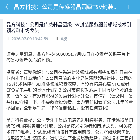
晶方科技：公司是传感器晶圆级TSV封装服务细分领域技术引领者和市场龙头
晶方科技：公司是传感器晶圆级TSV封装服务细分领域技术引
领者和市场龙头
2026-07-09 19:42:59
0
次
证券之星消息，晶方科技(603005)07月09日在投资者关系平台上
答复投资者关心的问题。
投资者：董秘你好！1.公司在先进封装领域都有哪些布局？目前在
业内处于什么地位？2.公司目前的主业是传感器领域封装，公司的
TSV技术路径在3D堆叠领域积累深厚，有没有拓展布局NPO或者
CPO光电共封的具体计划？3.公司市值长期落后于同板块个股的事
实，请问公司有没有积极的发展计划提升公司市值？（请及时回复
并详细介绍一下，不要敷衍投资者，因为我仔细看了公司几年的董
秘回复，全都是千篇一律的复制粘贴，没有任何变化）
晶方科技董秘：公司专注于集成电路先进封装服务，在传感器晶圆
级TSV封装服务细分领域，公司是技术引领者和市场龙头，相关技
术在3D堆叠、异质集成等领域具有应用前景。公司将继续聚焦集
成电路先进封装技术，密切关注产业发展新趋势，通过技术工艺创