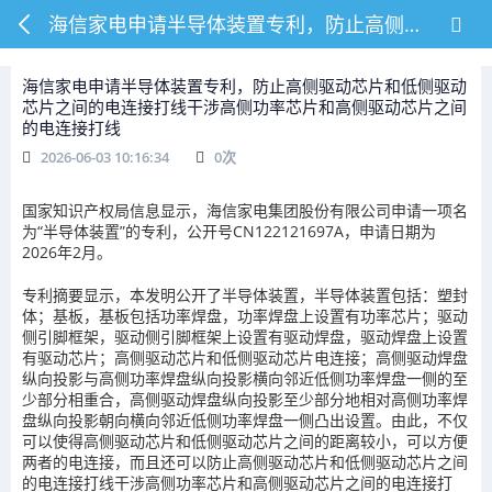
海信家电申请半导体装置专利，防止高侧驱动芯片和低侧驱动芯片之间的电连接打线干涉高侧功率芯片和高侧驱动芯片之间的电连接打线
海信家电申请半导体装置专利，防止高侧驱动芯片和低侧驱动
芯片之间的电连接打线干涉高侧功率芯片和高侧驱动芯片之间
的电连接打线
2026-06-03 10:16:34
0
次
国家知识产权局信息显示，海信家电集团股份有限公司申请一项名
为“半导体装置”的专利，公开号CN122121697A，申请日期为
2026年2月。
专利摘要显示，本发明公开了半导体装置，半导体装置包括：塑封
体；基板，基板包括功率焊盘，功率焊盘上设置有功率芯片；驱动
侧引脚框架，驱动侧引脚框架上设置有驱动焊盘，驱动焊盘上设置
有驱动芯片；高侧驱动芯片和低侧驱动芯片电连接；高侧驱动焊盘
纵向投影与高侧功率焊盘纵向投影横向邻近低侧功率焊盘一侧的至
少部分相重合，高侧驱动焊盘纵向投影至少部分地相对高侧功率焊
盘纵向投影朝向横向邻近低侧功率焊盘一侧凸出设置。由此，不仅
可以使得高侧驱动芯片和低侧驱动芯片之间的距离较小，可以方便
两者的电连接，而且还可以防止高侧驱动芯片和低侧驱动芯片之间
的电连接打线干涉高侧功率芯片和高侧驱动芯片之间的电连接打